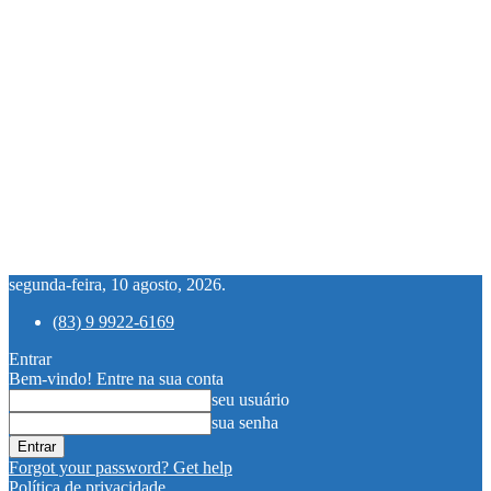
segunda-feira, 10 agosto, 2026.
(83) 9 9922-6169
Entrar
Bem-vindo! Entre na sua conta
seu usuário
sua senha
Forgot your password? Get help
Política de privacidade