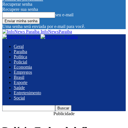
Recuperar senha
Recupere sua senha
seu e-mail
Uma senha será enviada por e-mail para você.
InfoNewsParaiba
Geral
Paraíba
Política
Policial
Economia
Empregos
Brasil
Esporte
Saúde
Entretenimento
Social
Publicidade