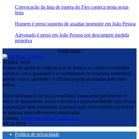
Convocação da lista de espera do Fies começa nesta sexta-
feira
Homem é preso suspeito de assaltar promotor em João Pessoa
Advogado é preso em João Pessoa por descumprir medida
protetiva
Publicidade
SOBRE NÓS
Somos um portal de notícias que se destaca ao oferecer conteúdo
editorial com a qualidade e a credibilidade da imprensa tradicional,
porém, com a agilidade e a eficiência proporcionadas pelo meio
online.
Como defensores do bom jornalismo, nosso principal objetivo é
servir de instrumento social com ética e responsabilidade para deixar
à população bem informada. Navegue pelo nosso portal e descubra
as notícias mais relevantes e atualizadas.
Contato:
infonewsparaiba@gmail.com
SIGA-NOS
Política de privacidade