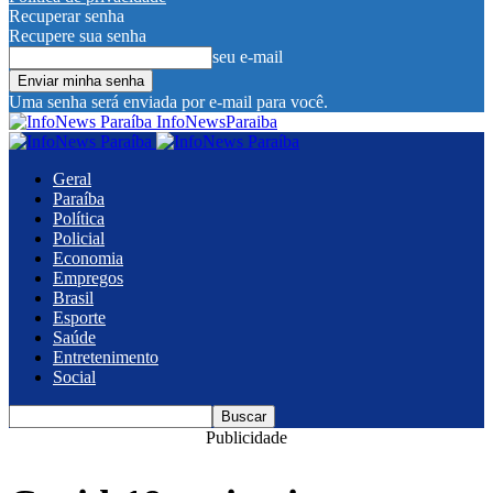
Recuperar senha
Recupere sua senha
seu e-mail
Uma senha será enviada por e-mail para você.
InfoNewsParaiba
Geral
Paraíba
Política
Policial
Economia
Empregos
Brasil
Esporte
Saúde
Entretenimento
Social
Publicidade