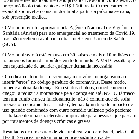
totalmente destinado ao mercado privado. De acordo com a MSD, o
preço médio do tratamento é de R$ 1.700 reais. O medicamento
estará disponível ao consumidor final a partir da próxima semana,
sob prescrição medica.
O Molnupiravir foi aprovado pela Agência Nacional de Vigilância
Sanitária (Anvisa) para uso emergencial no tratamento da Covid-19,
mas não recebeu o aval para entrar no Sistema Único de Saúde
(SUS).
O Molnupiravir já está em uso em 30 países e mais e 10 milhões de
tratamentos foram distribuídos em todo mundo. A MSD ressalta que
tem capacidade de atender qualquer demanda necessária.
O medicamento inibe a disseminação do vírus no organismo ao
inserir “erros” no código genético do coronavírus. Deste modo,
impede a piora da doença. Em estudos clínicos, o medicamento
chegou a reduzir a mortalidade pela doença em até 89%. O fármaco
tem um trunfo em seu funcionamento: não é comum que ele sofra
interação medicamentosa — isto é, tenha algum tipo de impacto de
uso quando combinado com outro remédio utilizado pelo paciente
— trata-se de uma característica importante para pessoas que passam
por tratamentos de doenças crônicas e graves.
Resultados de um estudo de vida real realizado em Israel, pelo Clalit
Health Services, mostram uma redução significativa de