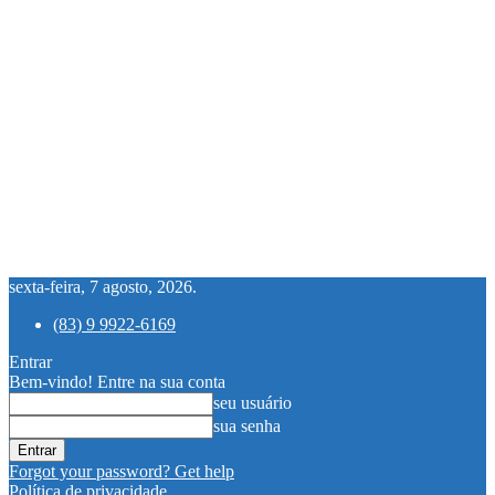
sexta-feira, 7 agosto, 2026.
(83) 9 9922-6169
Entrar
Bem-vindo! Entre na sua conta
seu usuário
sua senha
Forgot your password? Get help
Política de privacidade