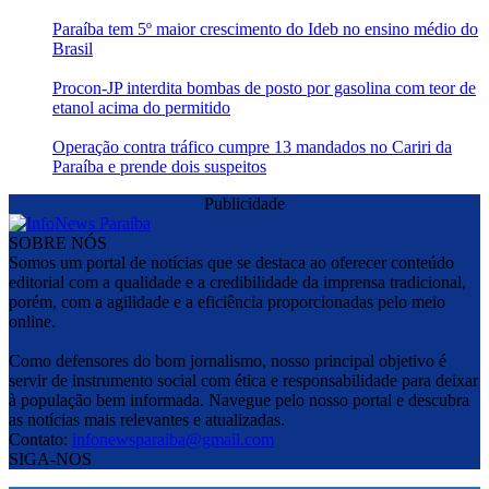
Paraíba tem 5º maior crescimento do Ideb no ensino médio do
Brasil
Procon-JP interdita bombas de posto por gasolina com teor de
etanol acima do permitido
Operação contra tráfico cumpre 13 mandados no Cariri da
Paraíba e prende dois suspeitos
Publicidade
SOBRE NÓS
Somos um portal de notícias que se destaca ao oferecer conteúdo
editorial com a qualidade e a credibilidade da imprensa tradicional,
porém, com a agilidade e a eficiência proporcionadas pelo meio
online.
Como defensores do bom jornalismo, nosso principal objetivo é
servir de instrumento social com ética e responsabilidade para deixar
à população bem informada. Navegue pelo nosso portal e descubra
as notícias mais relevantes e atualizadas.
Contato:
infonewsparaiba@gmail.com
SIGA-NOS